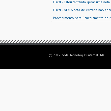
Fiscal - Estou tentando gerar uma not
Fiscal - NFe A nota de entrada não ap
Procedimento para Cancelamento de 
(c) 2015 Inode Tecnologias Internet Ltda