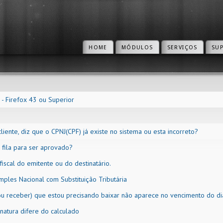
HOME
MÓDULOS
SERVIÇOS
SU
 - Firefox 43 ou Superior
liente, diz que o CPNJ(CPF) já existe no sistema ou esta incorreto?
fila para ser aprovado?
iscal do emitente ou do destinatário.
les Nacional com Substituição Tributária
 ou receber) que estou precisando baixar não aparece no vencimento do di
inatura difere do calculado