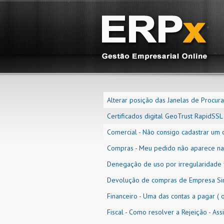
Alterar posição das Janelas de Procura
Certificados digital GeoTrust RapidSSL
Comercial - Não consigo cadastrar um c
Compras - Meu pedido não aparece na 
Denegação de uso por irregularidade f
Devolução de compras de Empresa Simp
Financeiro - Uma das contas a pagar (
Fiscal - Como resolver a Rejeição - Ass